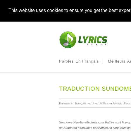
This website uses cookies to ensure you get the best expe
Paroles En Français
Meilleurs A
TRADUCTION SUNDOME
Paroles en français
→
B
→
Battles
→
Gloss Drop
Sundome Paroles effectuées par Battles sont la propri
de Sundome effectuées par Battles ne sont fournies 