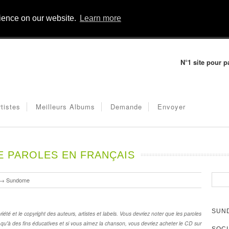
rience on our website.
Learn more
N°1 site pour p
rtistes
Meilleurs Albums
Demande
Envoyer
 PAROLES EN FRANÇAIS
→
Sundome
SUN
été et le copyright des auteurs, artistes et labels. Vous devriez noter que les paroles
qu'à des fins éducatives et si vous aimez la chanson, vous devriez acheter le CD sur