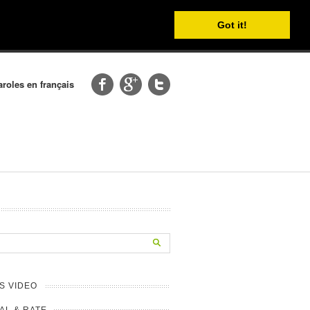
Got it!
aroles en français
S VIDEO