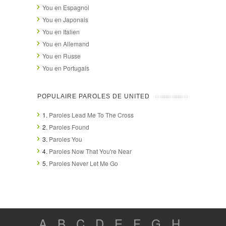
You en Espagnol
You en Japonais
You en Italien
You en Allemand
You en Russe
You en Portugais
POPULAIRE PAROLES DE UNITED
1.
Paroles Lead Me To The Cross
2.
Paroles Found
3.
Paroles You
4.
Paroles Now That You're Near
5.
Paroles Never Let Me Go
A
B
C
D
E
F
G
H