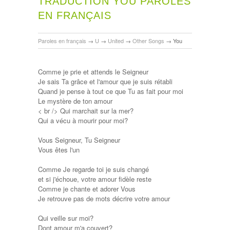
TRADUCTION YOU PAROLES
EN FRANÇAIS
Paroles en français
→
U
→
United
→
Other Songs
→
You
Comme je prie et attends le Seigneur
Je sais Ta grâce et l'amour que je suis rétabli
Quand je pense à tout ce que Tu as fait pour moi
Le mystère de ton amour
< br /> Qui marchait sur la mer?
Qui a vécu à mourir pour moi?
Vous Seigneur, Tu Seigneur
Vous êtes l'un
Comme Je regarde toi je suis changé
et si j'échoue, votre amour fidèle reste
Comme je chante et adorer Vous
Je retrouve pas de mots décrire votre amour
Qui veille sur moi?
Dont amour m'a couvert?