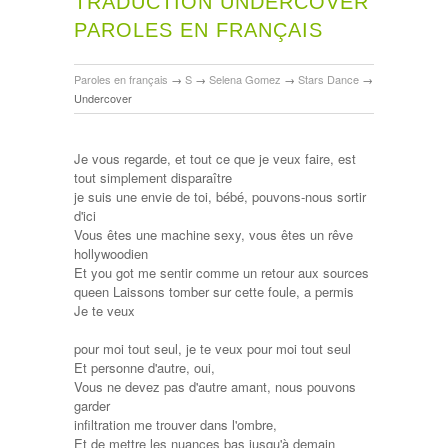
TRADUCTION UNDERCOVER
PAROLES EN FRANÇAIS
Paroles en français
→
S
→
Selena Gomez
→
Stars Dance
→
Undercover
Je vous regarde, et tout ce que je veux faire, est
tout simplement disparaître
je suis une envie de toi, bébé, pouvons-nous sortir
d'ici
Vous êtes une machine sexy, vous êtes un rêve
hollywoodien
Et you got me sentir comme un retour aux sources
queen Laissons tomber sur cette foule, a permis
Je te veux
pour moi tout seul, je te veux pour moi tout seul
Et personne d'autre, oui,
Vous ne devez pas d'autre amant, nous pouvons
garder
infiltration me trouver dans l'ombre,
Et de mettre les nuances bas jusqu'à demain