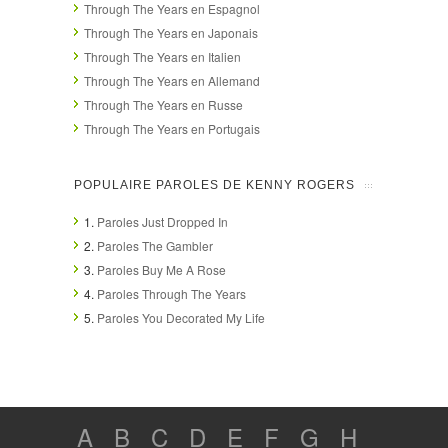
Through The Years en Espagnol
Through The Years en Japonais
Through The Years en Italien
Through The Years en Allemand
Through The Years en Russe
Through The Years en Portugais
POPULAIRE PAROLES DE KENNY ROGERS
1.
Paroles Just Dropped In
2.
Paroles The Gambler
3.
Paroles Buy Me A Rose
4.
Paroles Through The Years
5.
Paroles You Decorated My Life
A
B
C
D
E
F
G
H