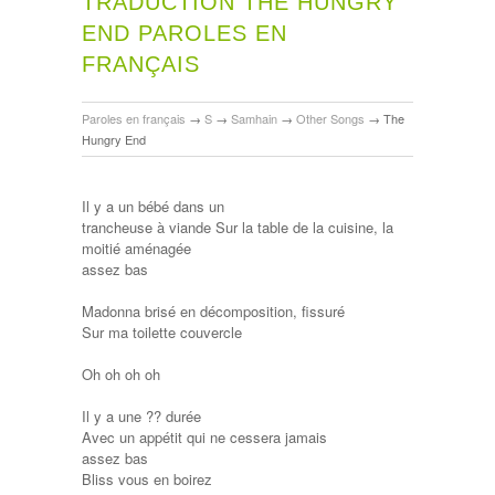
TRADUCTION THE HUNGRY
END PAROLES EN
FRANÇAIS
Paroles en français
→
S
→
Samhain
→
Other Songs
→
The
Hungry End
Il y a un bébé dans un
trancheuse à viande Sur la table de la cuisine, la
moitié aménagée
assez bas
Madonna brisé en décomposition, fissuré
Sur ma toilette couvercle
Oh oh oh oh
Il y a une ?? durée
Avec un appétit qui ne cessera jamais
assez bas
Bliss vous en boirez