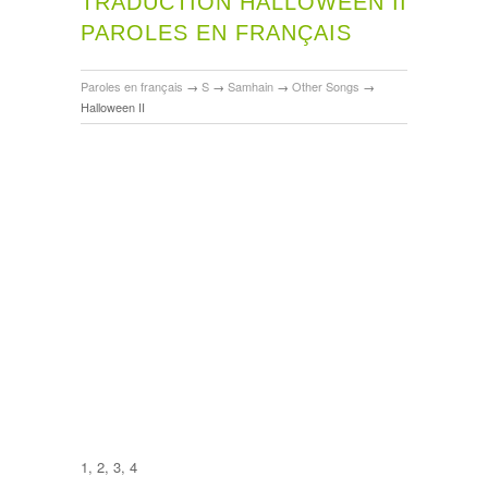
TRADUCTION HALLOWEEN II
PAROLES EN FRANÇAIS
Paroles en français
→
S
→
Samhain
→
Other Songs
→
Halloween II
1, 2, 3, 4