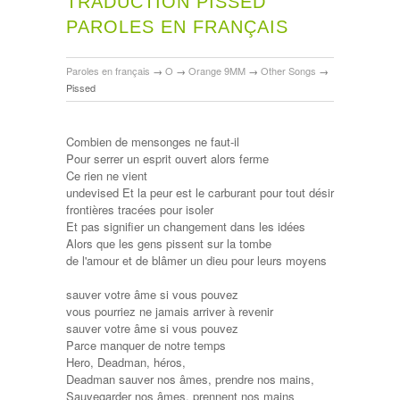
TRADUCTION PISSED
PAROLES EN FRANÇAIS
Paroles en français
→
O
→
Orange 9MM
→
Other Songs
→
Pissed
Combien de mensonges ne faut-il
Pour serrer un esprit ouvert alors ferme
Ce rien ne vient
undevised Et la peur est le carburant pour tout désir
frontières tracées pour isoler
Et pas signifier un changement dans les idées
Alors que les gens pissent sur la tombe
de l'amour et de blâmer un dieu pour leurs moyens
sauver votre âme si vous pouvez
vous pourriez ne jamais arriver à revenir
sauver votre âme si vous pouvez
Parce manquer de notre temps
Hero, Deadman, héros,
Deadman sauver nos âmes, prendre nos mains,
Sauvegarder nos âmes, prennent nos mains