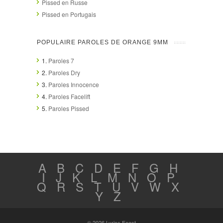
Pissed en Russe
Pissed en Portugais
POPULAIRE PAROLES DE ORANGE 9MM
1.
Paroles 7
2.
Paroles Dry
3.
Paroles Innocence
4.
Paroles Facelift
5.
Paroles Pissed
A
B
C
D
E
F
G
H
I
J
K
L
M
N
O
P
Q
R
S
T
U
V
W
X
Y
Z
© 2026 Lyrics Feast