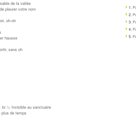
sable de la vallée
1.
P
de pleurer votre nom
2.
P
ir, oh-oh
3.
P
4.
P
s
5.
P
ier hausse
rtir, sans oh
 br /> Invisible au sanctuaire
u plus de temps