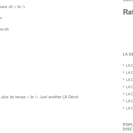
SOCI
 sans oh < br />
Ra
on
 no-oh
LA D
LA D
LA 
LA 
LA D
LA 
u plus de temps < br /> Just another LA Dévot
LA 
LA D
POPU
DIS