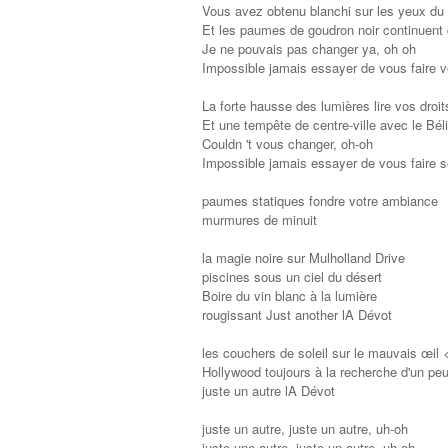
Vous avez obtenu blanchi sur les yeux du 
Et les paumes de goudron noir continuent 
Je ne pouvais pas changer ya, oh oh
Impossible jamais essayer de vous faire vo
La forte hausse des lumières lire vos droit
Et une tempête de centre-ville avec le Bél
Couldn 't vous changer, oh-oh
Impossible jamais essayer de vous faire so
paumes statiques fondre votre ambiance
murmures de minuit
la magie noire sur Mulholland Drive
piscines sous un ciel du désert
Boire du vin blanc à la lumière
rougissant Just another lA Dévot
les couchers de soleil sur le mauvais œil <
Hollywood toujours à la recherche d'un pe
juste un autre lA Dévot
juste un autre, juste un autre, uh-oh
juste une autre, juste un autre, uh-oh