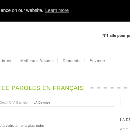
rience on our website.
Learn more
N°1 site pour p
rtistes
Meilleurs Albums
Demande
Envoyer
TEE PAROLES EN FRANÇAIS
Death Of A Bachelor
→
LA Devotee
LA D
nd à votre âme la plus noire