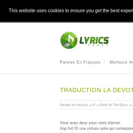
This website uses cookies to ensure you get the best expe
Paroles En Français
Meilleurs A
TRADUCTION LA DEVO
Paroles en français
→
P
→
Panic At The Disco
→
Vous avez deux yeux noirs d'aimer
trop fort Et une voiture noire qui correspo