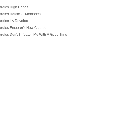
aroles High Hopes
aroles House Of Memories
aroles LA Devotee
aroles Emperor's New Clothes
aroles Don't Threaten Me With A Good Time