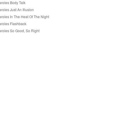
aroles Body Talk
roles Just An Illusion
aroles In The Heat Of The Night
aroles Flashback
aroles So Good, So Right