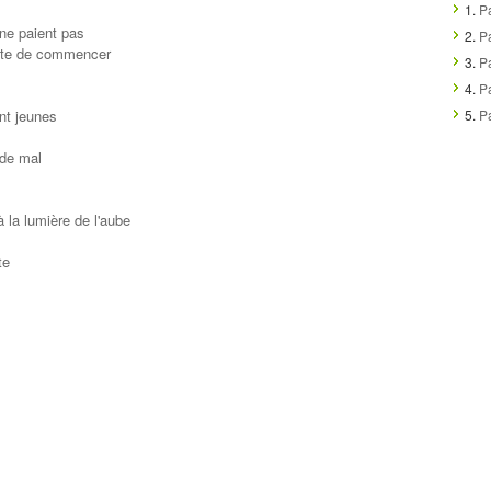
1.
P
 ne paient pas
2.
Pa
uste de commencer
3.
P
4.
P
ent jeunes
5.
P
 de mal
 la lumière de l'aube
te