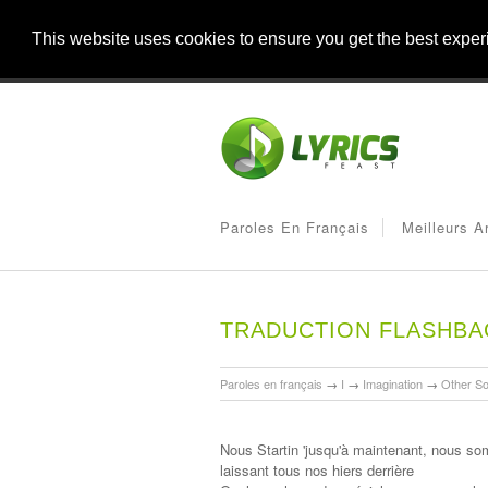
This website uses cookies to ensure you get the best expe
Paroles En Français
Meilleurs A
TRADUCTION FLASHBA
Paroles en français
→
I
→
Imagination
→
Other S
Nous Startin 'jusqu'à maintenant, nous s
laissant tous nos hiers derrière