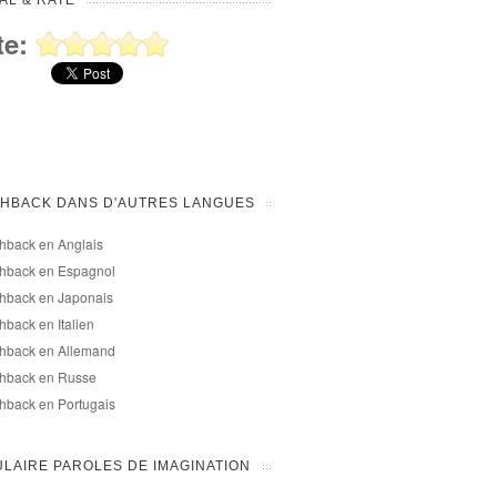
AL & RATE
te:
SHBACK DANS D'AUTRES LANGUES
hback en Anglais
shback en Espagnol
hback en Japonais
hback en Italien
shback en Allemand
shback en Russe
hback en Portugais
LAIRE PAROLES DE IMAGINATION