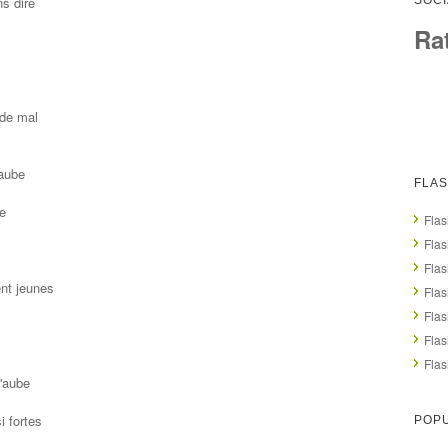
s dire
SOCI
Ra
 de mal
 aube
FLA
e
Flas
Fla
Flas
ent jeunes
Flas
Fla
Fla
Flas
'aube
 fortes
POPU