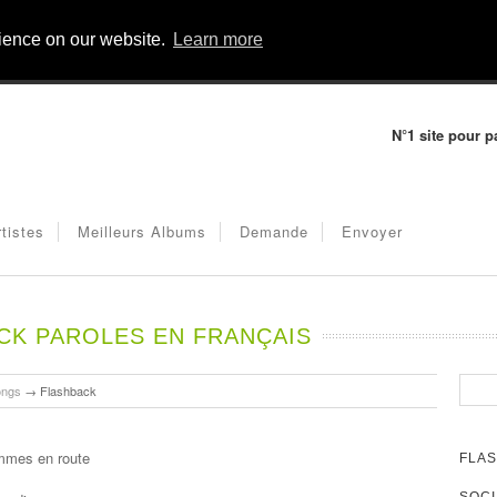
rience on our website.
Learn more
N°1 site pour p
rtistes
Meilleurs Albums
Demande
Envoyer
CK PAROLES EN FRANÇAIS
ongs
→
Flashback
ommes en route
FLAS