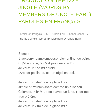
TRADUCTION THE IZZE
JINGLE (WORDS BY
MEMBERS OF UNCLE EARL)
PAROLES EN FRANÇAIS
Paroles en français
→
U
→
Uncle Earl
→
Other Songs
→
The Izze Jingle (Words By Members Of Uncle Earl)
Ssssss ....
Blackberry, pamplemousse, clémentine, de poire,
Si j'ai un Izze, je n'est pas un-va action.
Je veux un 'ice Izze froid,
Izze est pétillante, est un régal naturel,
Je veux un «froid de la glace Izze,
simple et rafraîchissant comme un ruisseau
Colorado, < br /> Je dois avoir un Izze, il est mon
truc préféré.
Je veux un «froid de la glace Izze,
Je veux un« froid de la glace Izze.