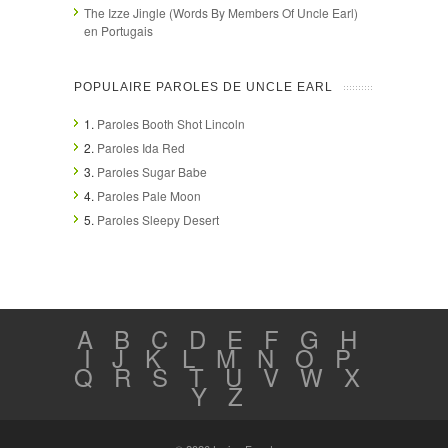
The Izze Jingle (Words By Members Of Uncle Earl)
en Portugais
POPULAIRE PAROLES DE UNCLE EARL
1.
Paroles Booth Shot Lincoln
2.
Paroles Ida Red
3.
Paroles Sugar Babe
4.
Paroles Pale Moon
5.
Paroles Sleepy Desert
A
B
C
D
E
F
G
H
I
J
K
L
M
N
O
P
Q
R
S
T
U
V
W
X
Y
Z