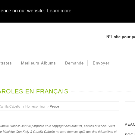
rience on our website.
Learn more
N°1 site pour p
rtistes
Meilleurs Albums
Demande
Envoyer
AROLES EN FRANÇAIS
amila Cabello
→
Homecoming
→
Peace
PEAC
ila Cabello sont la propriété et le copyright des auteurs, artistes et labels. Vous
ar Machine Gun Kelly & Camila Cabello ne sont fournies qu'à des fins éducatives et