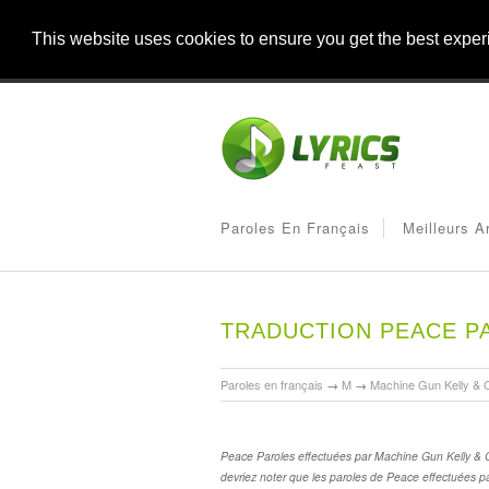
This website uses cookies to ensure you get the best expe
Paroles En Français
Meilleurs A
TRADUCTION PEACE P
Paroles en français
→
M
→
Machine Gun Kelly & C
Peace Paroles effectuées par Machine Gun Kelly & Cam
devriez noter que les paroles de Peace effectuées p