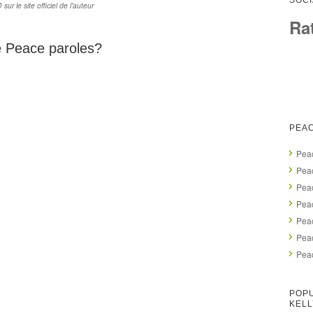
SOCI
r le site officiel de l'auteur
Ra
de Peace paroles?
PEAC
Peac
Pea
Pea
Peac
Pea
Pea
Peac
POPU
KELL