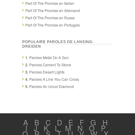
Part Of The Promise en Italien
Part Of The Promise en Allemand
Part Of The Promise en Russe
Part Of The Promise en Portugais
POPULAIRE PAROLES DE LANSING-
DREIDEN
1.
Paroles Metal On A Gun
2.
Paroles Cement To Stone
3.
Paroles Desert Lights
4.
Paroles A Line You Can Cross
5.
Paroles An Uncut Diamond
A
B
C
D
E
F
G
H
I
J
K
L
M
N
O
P
Q
R
S
T
U
V
W
X