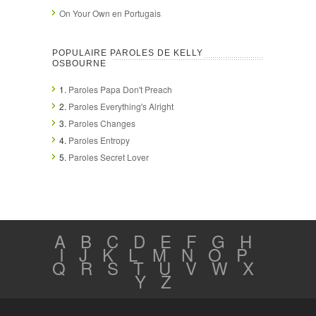
On Your Own en Portugais
POPULAIRE PAROLES DE KELLY
OSBOURNE
1.
Paroles Papa Don't Preach
2.
Paroles Everything's Alright
3.
Paroles Changes
4.
Paroles Entropy
5.
Paroles Secret Lover
A
B
C
D
E
F
G
H
I
J
K
L
M
N
O
P
Q
R
S
T
U
V
W
X
Y
Z