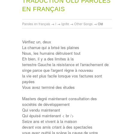
TRADUCTION OLD PAROLES
EN FRANÇAIS
Paroles en français
→
I
→
Ignite
→
Other Songs
→
Old
Vérifiez un, deux
La charrue qui a brisé les plaines
Nous, les humains détruisent tout
Eh bien, il y a des limites à la
terrestre Gauche la résistance et l'arrachement de
singe parce que l'argent règne à nouveau
la vie est plus facile lorsque vos factures sont
payées
Vous avez terminé des études
Masters degré maintenant consultation des
sociétés de développement
Qui vendu maintenant
Qui épuisé maintenant < br />
Seize ans et vivent à la maison
devant vos amis criant à des spectacles
vous avez quitté la scène la cause de votre