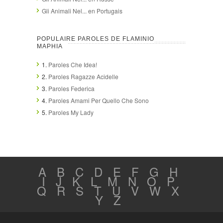
Gli Animali Nel... en Portugais
POPULAIRE PAROLES DE FLAMINIO
MAPHIA
1.
Paroles Che Idea!
2.
Paroles Ragazze Acidelle
3.
Paroles Federica
4.
Paroles Amami Per Quello Che Sono
5.
Paroles My Lady
A
B
C
D
E
F
G
H
I
J
K
L
M
N
O
P
Q
R
S
T
U
V
W
X
Y
Z