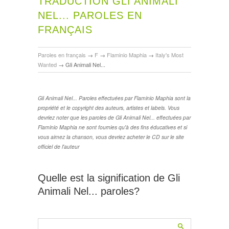
TRADUCTION GLI ANIMALI
NEL... PAROLES EN
FRANÇAIS
Paroles en français
→
F
→
Flaminio Maphia
→
Italy's Most
Wanted
→
Gli Animali Nel...
Gli Animali Nel... Paroles effectuées par Flaminio Maphia sont la
propriété et le copyright des auteurs, artistes et labels. Vous
devriez noter que les paroles de Gli Animali Nel... effectuées par
Flaminio Maphia ne sont fournies qu'à des fins éducatives et si
vous aimez la chanson, vous devriez acheter le CD sur le site
officiel de l'auteur
Quelle est la signification de Gli
Animali Nel... paroles?