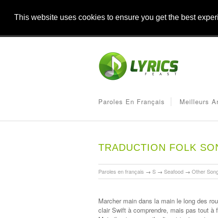
This website uses cookies to ensure you get the best expe
Paroles En Français
Meilleurs A
TRADUCTION FOLK SON
Paroles en français
→
S
→
Seafood
→
Other Son
Marcher main dans la main le long des rou
clair Swift à comprendre, mais pas tout à f