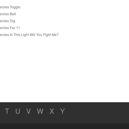
aroles Toggle
roles Belt
aroles Dig
aroles Fsc 11
roles In This Light Will You Fight Me?
T
U
V
W
X
Y