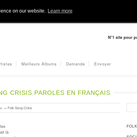
rience on our website.
Learn more
N°1 site pour p
rtistes
Meilleurs Albums
Demande
Envoyer
G CRISIS PAROLES EN FRANÇAIS
gs
→
Folk Song Crisis
tes
FOLK
ait là