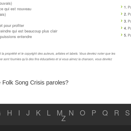
pouvais)
1.
P
 ce qui est nouveau
ais)
2.
Pa
3.
P
t pour profiter
4.
P
teindre qui est beaucoup plus clair
5.
Pa
puissions entendre
a propriété et le copyright des auteurs, artistes et labels. Vous devriez noter que les
e sont fournies qu'à des fins éducatives et si vous aimez la chanson, vous devriez
de Folk Song Crisis paroles?
G
H
I
J
K
L
M
N
O
P
Q
R
S
Z