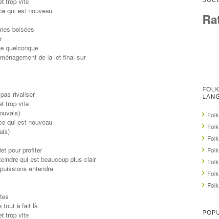
t trop vite
SOCI
 ce qui est nouveau
Ra
ines boisées
r
une quelconque
éménagement de la let final sur
s
FOLK
as rivaliser
LAN
t trop vite
pouvais)
Folk
 ce qui est nouveau
Folk
ais)
Folk
et pour profiter
Folk
teindre qui est beaucoup plus clair
Folk
puissions entendre
Folk
Folk
tes
 tout à fait là
POPU
t trop vite