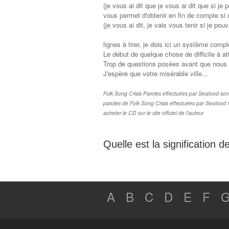
(je vous ai dit que je vous ai dit que si je 
vous permet d'obtenir en fin de compte si
(je vous ai dit, je vais vous tenir si je pouv
lignes à tirer, je dois ici un système comple
Le début de quelque chose de difficile à at
Trop de questions posées avant que nous 
J'espère que votre misérable ville...
Folk Song Crisis Paroles effectuées par Seafood sont l
paroles de Folk Song Crisis effectuées par Seafood n
acheter le CD sur le site officiel de l'auteur
Quelle est la signification 
A
B
C
D
E
F