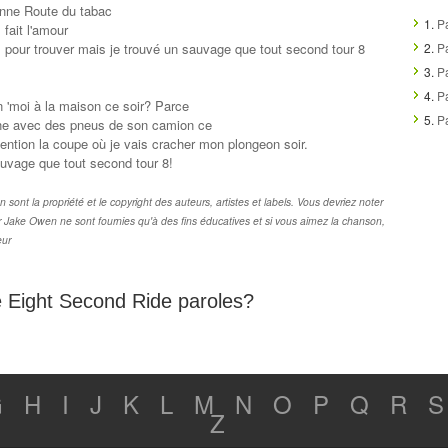
enne Route du tabac
1.
P
fait l'amour
s pour trouver mais je trouvé un sauvage que tout second tour 8
2.
P
3.
P
4.
P
n 'moi à la maison ce soir? Parce
5.
P
gne avec des pneus de son camion ce
ttention la coupe où je vais cracher mon plongeon soir.
uvage que tout second tour 8!
nt la propriété et le copyright des auteurs, artistes et labels. Vous devriez noter
 Jake Owen ne sont fournies qu'à des fins éducatives et si vous aimez la chanson,
eur
de Eight Second Ride paroles?
G
H
I
J
K
L
M
N
O
P
Q
R
S
Z