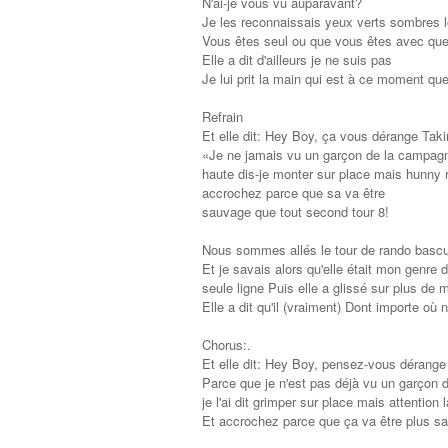
N'ai-je vous vu auparavant?
Je les reconnaissais yeux verts sombres lo
Vous êtes seul ou que vous êtes avec que
Elle a dit d'ailleurs je ne suis pas
Je lui prit la main qui est à ce moment q
Refrain
Et elle dit: Hey Boy, ça vous dérange Taki
«Je ne jamais vu un garçon de la campag
haute dis-je monter sur place mais hunny 
accrochez parce que sa va être
sauvage que tout second tour 8!
Nous sommes allés le tour de rando bascu
Et je savais alors qu'elle était mon genre d
seule ligne Puis elle a glissé sur plus de
Elle a dit qu'il (vraiment) Dont importe o
Chorus:.
Et elle dit: Hey Boy, pensez-vous dérange
Parce que je n'est pas déjà vu un garçon
je l'ai dit grimper sur place mais attentio
Et accrochez parce que ça va être plus sa