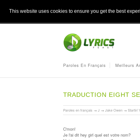
This website uses cookies to ensure you get the best expe
Paroles En Français
Meilleurs A
TRADUCTION EIGHT S
Paroles en français
→
J
→
Jake Owen
→
Startin'
C'mon!
Je l'ai dit hey girl quel est votre nom?