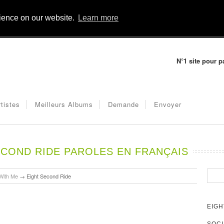
rience on our website.
Learn more
N°1 site pour p
rtistes
Meilleurs Albums
Demande
Envoyer
ECOND RIDE PAROLES EN FRANÇAIS
 With Me
→
Eight Second Ride
EIGH