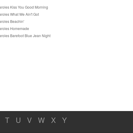
aroles Kiss You Good Morning
aroles What We Ain't Got
aroles Beachin'
aroles Homemade
aroles Barefoot Blue Jean Night
T
U
V
W
X
Y