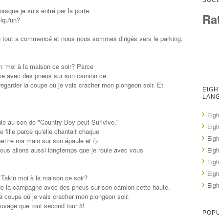
SOCI
rsque je suis entré par la porte.
Ra
lqu'un?
ue tout a commencé et nous nous sommes dirigés vers le parking.
n 'moi à la maison ce soir? Parce
ne avec des pneus sur son camion ce
regarder la coupe où je vais cracher mon plongeon soir. Et
EIGH
LAN
Eigh
le au son de "Country Boy peut Surivive."
Eigh
e fille parce qu'elle chantait chaque
Eigh
 mettre ma main sur son épaule et />
ù nous allons aussi longtemps que je roule avec vous
Eigh
Eigh
Eig
 Takin moi à la maison ce soir?
Eigh
 de la campagne avec des pneus sur son camion cette haute.
n la coupe où je vais cracher mon plongeon soir.
uvage que tout second tour 8!
POPU