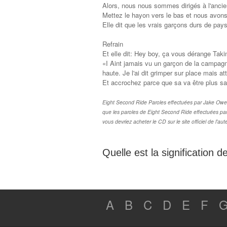
Alors, nous nous sommes dirigés à l'anci
Mettez le hayon vers le bas et nous avons 
Elle dit que les vrais garçons durs de pay
Refrain
Et elle dit: Hey boy, ça vous dérange Taki
«I Aint jamais vu un garçon de la campa
haute. Je l'ai dit grimper sur place mais a
Et accrochez parce que sa va être plus sa
Eight Second Ride Paroles effectuées par Jake Owen so
que les paroles de Eight Second Ride effectuées par
vous devriez acheter le CD sur le site officiel de l'aut
Quelle est la signification 
A
B
C
D
E
F