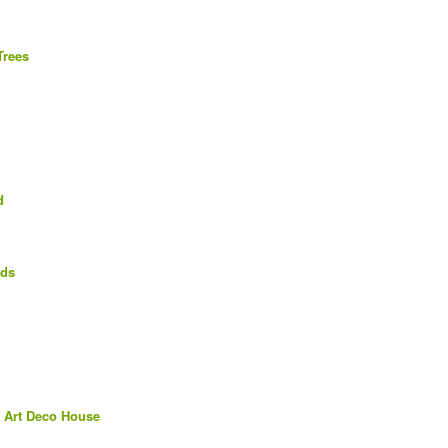
Trees
d
rds
e Art Deco House