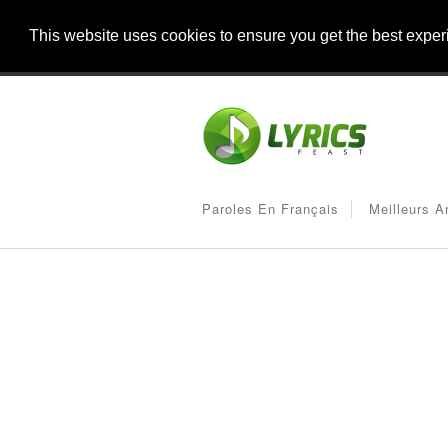
This website uses cookies to ensure you get the best expe
Paroles En Français
Meilleurs A