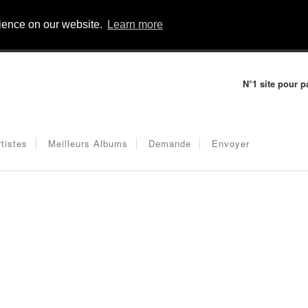
rience on our website.
Learn more
N°1 site pour p
rtistes
Meilleurs Albums
Demande
Envoyer