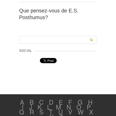
Que pensez-vous de E.S.
Posthumus?
SOCIAL
A
B
C
D
E
F
G
H
I
J
K
L
M
N
O
P
Q
R
S
T
U
V
W
X